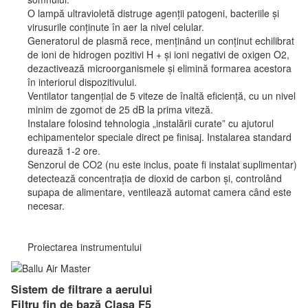
O lampă ultravioletă distruge agenții patogeni, bacteriile și
virusurile conținute în aer la nivel celular.
Generatorul de plasmă rece, menținând un conținut echilibrat
de ioni de hidrogen pozitivi H + și ioni negativi de oxigen O2,
dezactivează microorganismele și elimină formarea acestora
în interiorul dispozitivului.
Ventilator tangențial de 5 viteze de înaltă eficiență, cu un nivel
minim de zgomot de 25 dB la prima viteză.
Instalare folosind tehnologia „instalării curate” cu ajutorul
echipamentelor speciale direct pe finisaj. Instalarea standard
durează 1-2 ore.
Senzorul de CO2 (nu este inclus, poate fi instalat suplimentar)
detectează concentrația de dioxid de carbon și, controlând
supapa de alimentare, ventilează automat camera când este
necesar.
Proiectarea instrumentului
Sistem de filtrare a aerului
Filtru fin de bază Clasa F5