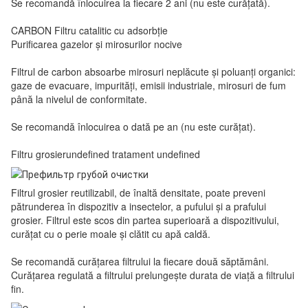
Se recomandă înlocuirea la fiecare 2 ani (nu este curățată).
CARBON Filtru catalitic cu adsorbție
Purificarea gazelor și mirosurilor nocive
Filtrul de carbon absoarbe mirosuri neplăcute și poluanți organici:
gaze de evacuare, impurități, emisii industriale, mirosuri de fum
până la nivelul de conformitate.
Se recomandă înlocuirea o dată pe an (nu este curățat).
Filtru grosierundefined tratament undefined
Filtrul grosier reutilizabil, de înaltă densitate, poate preveni
pătrunderea în dispozitiv a insectelor, a pufului și a prafului
grosier. Filtrul este scos din partea superioară a dispozitivului,
curățat cu o perie moale și clătit cu apă caldă.
Se recomandă curățarea filtrului la fiecare două săptămâni.
Curățarea regulată a filtrului prelungește durata de viață a filtrului
fin.