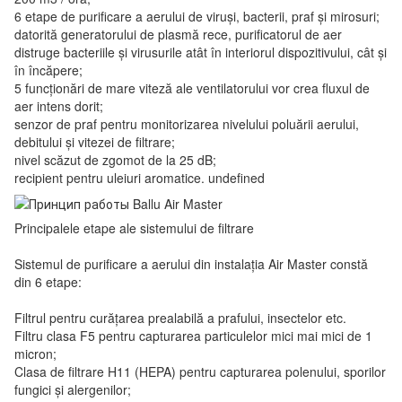
6 etape de purificare a aerului de viruși, bacterii, praf și mirosuri;
datorită generatorului de plasmă rece, purificatorul de aer
distruge bacteriile și virusurile atât în interiorul dispozitivului, cât și
în încăpere;
5 funcționări de mare viteză ale ventilatorului vor crea fluxul de
aer intens dorit;
senzor de praf pentru monitorizarea nivelului poluării aerului,
debitului și vitezei de filtrare;
nivel scăzut de zgomot de la 25 dB;
recipient pentru uleiuri aromatice. undefined
Principalele etape ale sistemului de filtrare
Sistemul de purificare a aerului din instalația Air Master constă
din 6 etape:
Filtrul pentru curățarea prealabilă a prafului, insectelor etc.
Filtru clasa F5 pentru capturarea particulelor mici mai mici de 1
micron;
Clasa de filtrare H11 (HEPA) pentru capturarea polenului, sporilor
fungici și alergenilor;