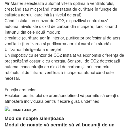
Air Master selectează automat viteza optimă a ventilatorului,
crescând sau micșorând intensitatea de curățare în funcție de
calitatea aerului care intră (nivelul de praf).
Când instalați un senzor de CO2, dispozitivul controlează
automat nivelul de dioxid de carbon din încăpere, funcționând
într-unul din cele două moduri:
circulație (curățare aer în interior, purificator profesional de aer)
ventilație (furnizarea și purificarea aerului curat din stradă).
Utilizarea inteligentă a energiei
Un dispozitiv cu senzor de CO2 instalat va economisi diferența de
preț scăzând costurile cu energia. Senzorul de CO2 detectează
automat concentrația de dioxid de carbon și, prin controlul
robinetului de intrare, ventilează încăperea atunci când este
necesar.
Funcția aromelor
Recipient pentru ulei de aromăundefined vă permite să creați o
atmosferă individuală pentru fiecare gust. undefined
Mod de noapte silențioasă
Modul de noapte vă permite să vă bucurați de un