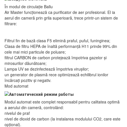
În modul de circulație Ballu
Air Master funcționează ca purificator de aer profesional. El ia
aerul din cameră prin grila superioară, trece printr-un sistem de
filtrare:
Filtrul fin de bază clasa F5 elimină praful, puful, funinginea;
Clasa de filtru HEPA de înaltă performanță H11 prinde 99% din
cele mai mici particule de poluare;
filtrul CARBON de carbon protejează împotriva gazelor și
mirosurilor dăunătoare;
Lampa UV se dezinfectează împotriva virușilor;
un generator de plasmă rece optimizează echilibrul ionilor
încărcați pozitiv și negativ.
Mod automat
Modul automat este complet responsabil pentru calitatea optimă
a aerului din cameră, controlând:
nivelul de praf
nivel de dioxid de carbon (la instalarea modulului CO2, care este
opțional).