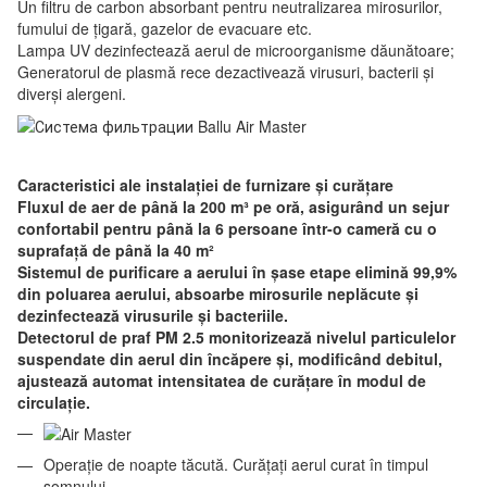
Un filtru de carbon absorbant pentru neutralizarea mirosurilor,
fumului de țigară, gazelor de evacuare etc.
Lampa UV dezinfectează aerul de microorganisme dăunătoare;
Generatorul de plasmă rece dezactivează virusuri, bacterii și
diverși alergeni.
Caracteristici ale instalației de furnizare și curățare
Fluxul de aer de până la 200 m³ pe oră, asigurând un sejur
confortabil pentru până la 6 persoane într-o cameră cu o
suprafață de până la 40 m²
Sistemul de purificare a aerului în șase etape elimină 99,9%
din poluarea aerului, absoarbe mirosurile neplăcute și
dezinfectează virusurile și bacteriile.
Detectorul de praf PM 2.5 monitorizează nivelul particulelor
suspendate din aerul din încăpere și, modificând debitul,
ajustează automat intensitatea de curățare în modul de
circulație.
Operație de noapte tăcută. Curățați aerul curat în timpul
somnului.