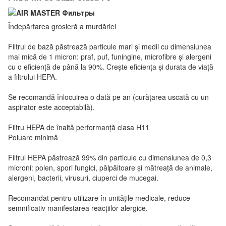
Îndepărtarea grosieră a murdăriei
Filtrul de bază păstrează particule mari și medii cu dimensiunea
mai mică de 1 micron: praf, puf, funingine, microfibre și alergeni
cu o eficiență de până la 90%. Crește eficiența și durata de viață
a filtrului HEPA.
Se recomandă înlocuirea o dată pe an (curățarea uscată cu un
aspirator este acceptabilă).
Filtru HEPA de înaltă performanță clasa H11
Poluare minimă
Filtrul HEPA păstrează 99% din particule cu dimensiunea de 0,3
microni: polen, spori fungici, pâlpâitoare și mătreață de animale,
alergeni, bacterii, virusuri, ciuperci de mucegai.
Recomandat pentru utilizare în unitățile medicale, reduce
semnificativ manifestarea reacțiilor alergice.