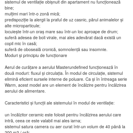
sistemul de ventilație obișnuit din apartament nu funcționează
bine;
mulțimi mari într-o zonă mică;
predispoziție la alergii la praful de uz casnic, părul animalelor și
alte microparticule;
locuiește într-un oraș mare sau într-un loc aproape de drum;
suferă adesea de boli virale, mai ales adevărat dacă există un
copil mic în casă;
suferă de oboseală cronică, somnolență sau insomnie.
Moduri și principiu de funcționare
Aerul de curățare a aerului Masterundefined funcționează în
două moduri: fluxul și circulația. În modul de circulație, sistemul
elimină eficient sursele interne de poluare. Ca și în întreaga serie
Warm, acest model are un element de încălzire pentru încălzirea
aerului de alimentare.
Caracteristici și funcții ale sistemului în modul de ventilație:
un încălzitor ceramic este folosit pentru încălzirea aerului care
intră, ceea ce este valabil mai ales iarna;
sistemul satura camera cu aer curat într-un volum de 40 până la
200 m3 / oră;