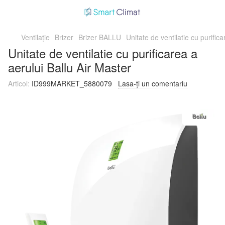
Ventilație
Brizer
Brizer BALLU
Unitate de ventilatie cu purific
Unitate de ventilatie cu purificarea a
aerului Ballu Air Master
Articol:
ID999MARKET_5880079
Lasa-ți un comentariu