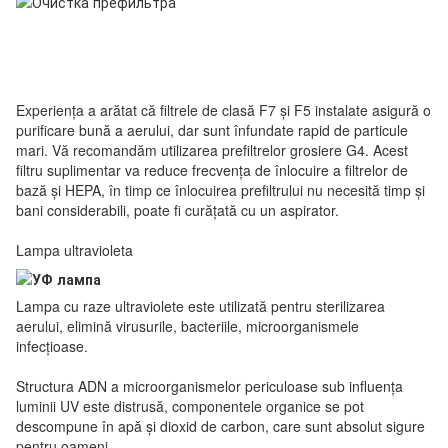
Experiența a arătat că filtrele de clasă F7 și F5 instalate asigură o
purificare bună a aerului, dar sunt înfundate rapid de particule
mari. Vă recomandăm utilizarea prefiltrelor grosiere G4. Acest
filtru suplimentar va reduce frecvența de înlocuire a filtrelor de
bază și HEPA, în timp ce înlocuirea prefiltrului nu necesită timp și
bani considerabili, poate fi curățată cu un aspirator.
Lampa ultravioleta
Lampa cu raze ultraviolete este utilizată pentru sterilizarea
aerului, elimină virusurile, bacteriile, microorganismele
infecțioase.
Structura ADN a microorganismelor periculoase sub influența
luminii UV este distrusă, componentele organice se pot
descompune în apă și dioxid de carbon, care sunt absolut sigure
pentru oameni.