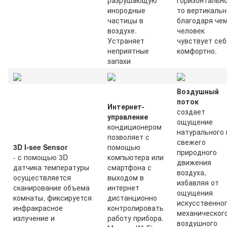
инородные
то вертикальн
частицы в
благодаря че
воздухе.
человек
Устраняет
чувствует себ
неприятные
комфортно.
запахи
Воздушный
поток
Интернет-
создает
управление
ощущение
кондиционером
натурального 
позволяет с
свежего
3D I-see Sensor
помощью
природного
- с помощью 3D
компьютера или
движения
датчика температуры
смартфона с
воздуха,
осуществляется
выходом в
избавляя от
сканирование объема
интернет
ощущения
комнаты, фиксируется
дистанционно
искусственно
инфракрасное
контролировать
механическог
излучение и
работу прибора.
воздушного