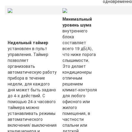
одновременно
Минимальный
уровень шума
внутреннего
блока
Недельный таймер
составляет
установлен в пульт
всего 19 дБ(А),
управления. Таймер
что ниже порога
позволяет
слышимости.
организовать
Это делает
автоматическую работу
кондиционеры
прибора в течение
отличным
недели, для каждого
решением
дня может быть задано
климат-контроля
до 4-х действий. С
для любого
помощью 24-х часового
офисного или
таймера можно
жилого
устанавливать режимы
помещения, в
автоматического
частности
включения/ выключения
спальни или
кондиционера и
детской