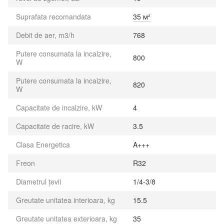
Suprafata recomandata
35 м²
Debit de aer, m3/h
768
Putere consumata la incalzire,
800
W
Putere consumata la incalzire,
820
W
Capacitate de incalzire, kW
4
Capacitate de racire, kW
3.5
Clasa Energetica
A+++
Freon
R32
Diametrul țevii
1/4-3/8
Greutate unitatea interioara, kg
15.5
Greutate unitatea exterioara, kg
35