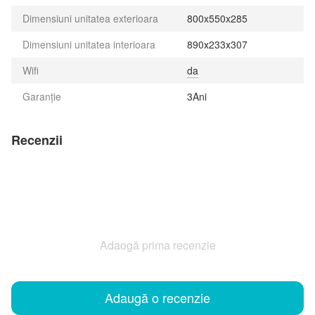
Dimensiuni unitatea exterioara
800x550x285
Dimensiuni unitatea interioara
890х233х307
Wifi
da
Garanție
3Ani
Recenzii
Adaogă prima recenzie
Adaugă o recenzie