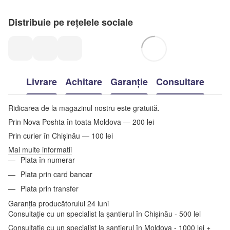
Distribuie pe rețelele sociale
Livrare
Achitare
Garanție
Consultare
Ridicarea de la magazinul nostru este gratuită.
Prin Nova Poshta în toata Moldova — 200 lei
Prin curier în Chișinău — 100 lei
Mai multe informatii
Plata în numerar
Plata prin card bancar
Plata prin transfer
Garanția producătorului 24 luni
Consultație cu un specialist la șantierul în Chișinău - 500 lei
Consultație cu un specialist la șantierul în Moldova - 1000 lei +