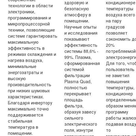
здоровую и
кондиционере
технологии в области
безопасную
температуры
электроники,
атмосферу в
воздуха всего
программирования и
помещении.
на пару
микропроцессорной
Научные опыты
градусов
техники, позволяющие
и исследования
позволяет
системе гарантировать
показывают
сэкономить д
максимальную
эффективность
20%
эффективность в
системы 88,6% -
потребляемой
режимах охлаждения и
99%. Плазма,
электроэнерги
нагрева воздуха,
сформированная
Для того, что
минимальные
системой
пользователь
энергозатраты и
фильтрации
не заметил
высокую
Plasma Quad,
повышения
производительность
полностью
температуры,
при низких шумовых
перекрывает
кондиционер
характеристиках.
площадь
определенны
Благодаря инвертору
фильтра,
образом меня
максимально точно
образуя завесу
программу
поддерживается
сильного
работы жалюз
стабильная
электрического
подавая возд
температура в
поля, изнутри
то
помещении.
разрушающую
горизонтально