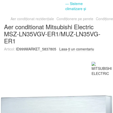
Aer condiționat rezidențiale
Condiționere pe perete
Condițion
Aer conditionat Mitsubishi Electric
MSZ-LN35VGV-ER1/MUZ-LN35VG-
ER1
Articol:
ID999MARKET_5837805
Lasa-ți un comentariu