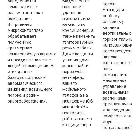
определяется
Модуль Wi-Fi
потока.
температура в
позволяет
Благодаря
различных точках
удаленно
особому
помещения.
включить или
алгоритму
Встроенный
выключить
качания
микроконтроллер
кондиционер, а
вертикальных
обрабатывает
также изменить
горизонтальн
полученную
температурный
направляющих
трехмерную
режим работы.
поток воздуха
температурную картину
Даже когда вы
широко
и находит положение
ушли из дома,
охватывает в
людей в помещении. На
можно зайти
зоны
этих данных
через web-
помещения.
базируются режим
интерфейс
Раздельное
автоматического
вашего
управление
движения воздушного
мобильного
воздушными
потока и режим
телефона на
заслонками
энергосбережения.
платформе iOS
предназначен
или Android и
для создания
настроить
комфорта для
работу вашего
двух
кондиционера.
пользователе