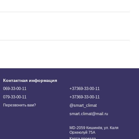
Контактная информация
069-33-00-11
+37369-33-00-11
079-33-00-11
+37369-33-00-11
@smart_climat
Перезвонить вам?
smart.climat@mail.ru
MD-2059 Кишинёв, ул. Каля
Орхеюлуй 75A
Карта проезда