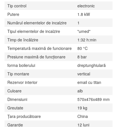
Tip control
electronic
Putere
1.8 kW
Numărul elementelor de incalzire
1
Tipul elementelor de incalzire
"umed"
Timp de încălzire
1:32 h:min
Temperatură maximă de funcionare
80 °C
Presiune maximă de funcţionare
8 bar
forma boilerului
dreptunghiulară
Tip montare
vertical
Rezervor interior
email cu titan
Culoare
alb
Dimensiuni
570x476x489 mm
Greutate
19 kg
Țara producătoare
China
Garanție
12 luni