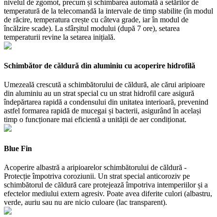
nivelul de zgomot, precum și schimbarea automată a setărilor de
temperatură de la telecomandă la intervale de timp stabilite (în modul
de răcire, temperatura crește cu câteva grade, iar în modul de
încălzire scade). La sfârșitul modului (după 7 ore), setarea
temperaturii revine la setarea inițială.
Schimbător de căldură din aluminiu cu acoperire hidrofilă
Umezeală crescută a schimbătorului de căldură, ale cărui aripioare
din aluminiu au un strat special cu un strat hidrofil care asigură
îndepărtarea rapidă a condensului din unitatea interioară, prevenind
astfel formarea rapidă de mucegai și bacterii, asigurând în același
timp o funcționare mai eficientă a unității de aer condiționat.
Blue Fin
Acoperire albastră a aripioarelor schimbătorului de căldură -
Protecție împotriva coroziunii. Un strat special anticoroziv pe
schimbătorul de căldură care protejează împotriva intemperiilor și a
efectelor mediului extern agresiv. Poate avea diferite culori (albastru,
verde, auriu sau nu are nicio culoare (lac transparent).