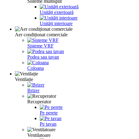
Sisteme multisplit
Unități exterioară
Unități interioare
Aer condiționat comerciale
Sisteme VRF
Podea sau tavan
Coloana
Ventilație
Brizer
Recuperator
Pe perete
Pe tavan
Ventilatoare