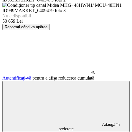
Nu e disponibil
50 659 Lei
Raportați când va apărea
%
Autentificați-vă
pentru a afișa reducerea cumulată
Adaugă în
preferate