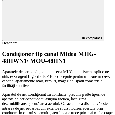
În comparație
Descriere
Condiționer tip canal Midea MHG-
48HWN1/ MOU-48HN1
Aparatele de aer condiționat din seria MHG sunt sisteme split care
utilizează agent frigorific R-410, concepute pentru utilizare în case,
cabane, apartamente mari, birouri, magazine, spații comerciale,
facilități sportive.
Aparatul de aer condiționat cu conducte, precum și alte tipuri de
aparate de aer condiționat, asigură răcirea, încălzirea,
dezumidificarea și curățarea aerului. Caracteristica distinctivă este
intrarea de aer proaspăt din exterior și distribuirea acestuia prin
conducte. În cadrul sistemului, aerul poate trece prin mai multe etape