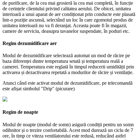
de purificare, de la cea mai grosieră la cea mai completă, în funcție
de cerințele clientului privind calitatea aerului. De obicei, unitatea
interioară a unui aparat de aer condiționat prin conducte este plasată
într-o poziție ascunsă, selectând un loc în care zgomotul produs de
unitatea interioară nu va fi deranjat. Aceasta poate fi în magazii,
camere de serviciu, deasupra tavanelor suspendate, în poduri etc.
Regim dezumidificare aer
Modul de dezumidificare selectează automat un mod de răcire pe
baza diferenței dintre temperatura setată și temperatura reală a
camerei. Temperatura este reglată în timpul reducerii umidității prin
activarea și dezactivarea repetată a modurilor de răcire și ventilație.
Atunci când este activat modul de dezumidificare, pe telecomandă
este afișat simbolul "Drip" (picurare)
Regim de noapte
Modul de noapte (modul de somn) asigură condiții pentru un somn
odihnitor și o trezire confortabilă. Acest mod durează un ciclu de 7
ore, în timp ce viteza ventilatorului este redusă, reducând astfel