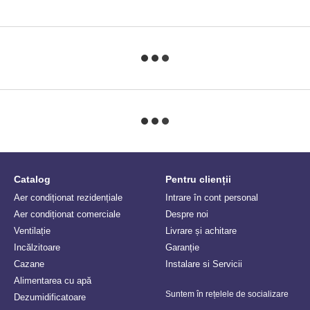
Catalog
Pentru clienții
Aer condiționat rezidențiale
Intrare în cont personal
Aer condiționat comerciale
Despre noi
Ventilație
Livrare și achitare
Incălzitoare
Garanție
Сazane
Instalare si Servicii
Alimentarea cu apă
Suntem în rețelele de socializare
Dezumidificatoare