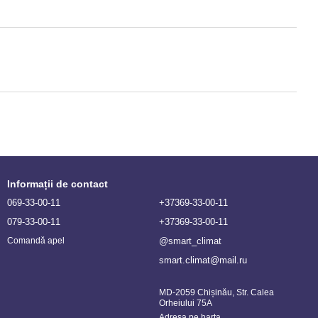
Informații de contact
069-33-00-11
+37369-33-00-11
079-33-00-11
+37369-33-00-11
@smart_climat
Comandă apel
smart.climat@mail.ru
MD-2059 Chișinău, Str. Calea
Orheiului 75A
Adresa pe harta