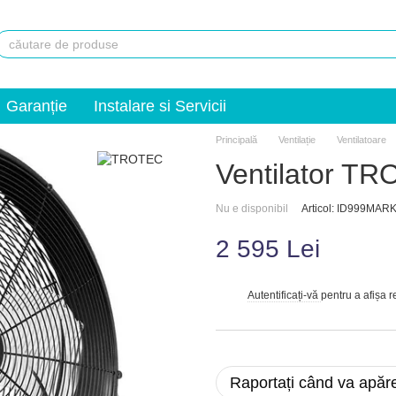
Garanție
Instalare si Servicii
Principală
Ventilație
Ventilatoare
Ventilator T
Nu e disponibil
Articol: ID999MA
2 595 Lei
Autentificați-vă
pentru a afișa 
%
Raportați când va apăr