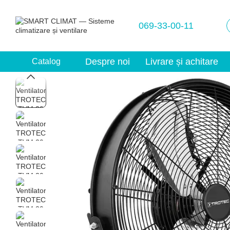
Mergi la conținutul principal
069-33-00-11
Despre noi
Livrare și achitare
Catalog