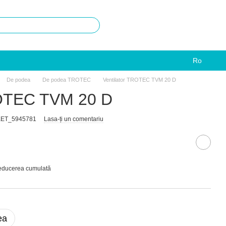
Ro
De podea
De podea TROTEC
Ventilator TROTEC TVM 20 D
ROTEC TVM 20 D
RKET_5945781
Lasa-ți un comentariu
reducerea cumulată
ea