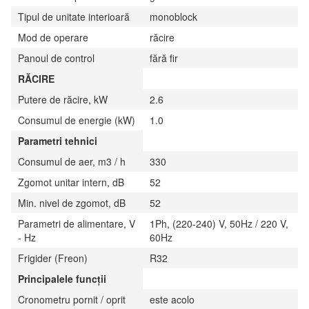
Tipul de unitate interioară
monoblock
Mod de operare
răcire
Panoul de control
fără fir
RĂCIRE
Putere de răcire, kW
2.6
Consumul de energie (kW)
1.0
Parametri tehnici
Consumul de aer, m3 / h
330
Zgomot unitar intern, dB
52
Min. nivel de zgomot, dB
52
Parametri de alimentare, V
1Ph, (220-240) V, 50Hz / 220 V,
- Hz
60Hz
Frigider (Freon)
R32
Principalele funcții
Cronometru pornit / oprit
este acolo